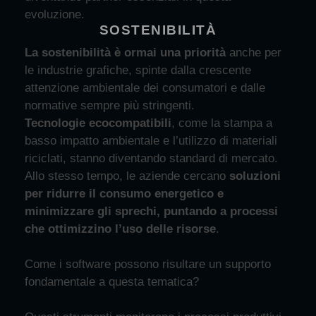
evoluzione.
SOSTENIBILITÀ
La
sostenibilit
à è
ormai una priorit
à
anche
per
le industrie
grafiche
, spint
e
dalla crescente
attenzione ambientale dei consumatori e dalle
normative sempre
pi
ù
stringenti.
Tecnologie ecocompatibili
, come la stampa a
basso impatto ambientale e
l
’
utilizzo
di materiali
riciclati, stanno diventando standard di mercato.
Allo stesso tempo, l
e aziende
cercano
soluzioni
per ridurre il consumo energetico e
minimizzare gli
sprechi
, puntando a processi
che ottimizzino l
’
uso delle risorse
.
Come i software possono risultare un supporto
fondamentale a questa tematica?