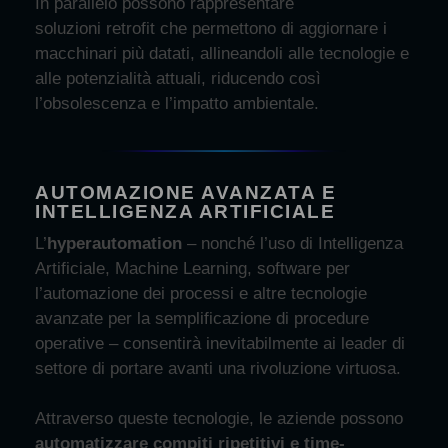
In parallelo possono rappresentare
soluzioni
retrofit che
permettono
di a
ggiornare i
macchinari più datati
, allineandoli
alle tecnologie e
alle
potenzialità attuali, riducendo
così
l’obsolescenza e
l’i
mpatto ambientale
.
AUTOMAZIONE AVANZATA E
INTELLIGENZA ARTIFICIALE
L
’
hyperautomation
– nonch
é
l
’
uso di Intelligenza
Artificiale, Machine Learning, software per
l’automazione dei processi e altre tecnologie
avanzate per la semplificazione di procedure
operative – consentir
à
inevitabilmente ai leader di
settore di portare avanti una rivoluzione virtuosa.
Attraverso queste tecnologie, le aziende possono
automatizzare compiti ripetitivi e time-