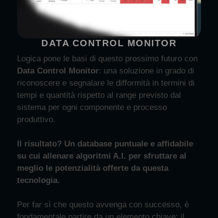
DATA CONTROL MONITOR
Logica pone le basi di questo prossimo futuro con
Data Control Monitor
: una soluzione in grado di
riconoscere e segnalare le difformit
à
in termini di
tempi e quantit
à
rispetto al range previsto dal
sistema per ogni componente e processo
produttivo.
Il risultato?
Un database puntuale e affidabile
su cui allenare algoritmi A.I. per sfruttare al
meglio le potenzialità offerte da questa
tecnologia.
Per far sì che questo avvenga con successo, è
fondamentale partire da un elemento chiave: il