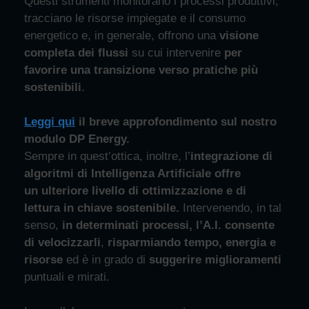
Questi strumenti monitorano i processi produttivi,
tracciano le risorse impiegate e il consumo
energetico e, in generale, offrono una
visione
completa dei flussi
su cui intervenire
per
favorire una transizione verso pratiche pi
ù
sostenibili
.
Leggi qui
il breve approfondimento sul nostro
modulo DP Energy.
Sempre in quest’ottica, inoltre, l’
integrazione di
algoritmi di Intelligenza Artificiale offre
un
ulteriore livello di ottimizzazione e di
lettura in chiave sostenibile.
Intervenendo, in tal
senso,
in determinati processi
,
l’A.I.
consente
di
velocizzarli
,
ri
sparmia
ndo
temp
o, energia e
risorse
ed è in grado
di
suggerire miglioramenti
puntuali e mirati.