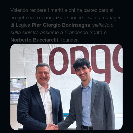
Volendo rendere i meriti a chi ha partecipato al
progetto vorrei ringraziare anche il sales manager
di Logica
Pier Giorgio Boninsegna
(nella foto,
sulla sinistra assieme a Francesco Santi)
e
Norberto Bucciarelli
, founder.